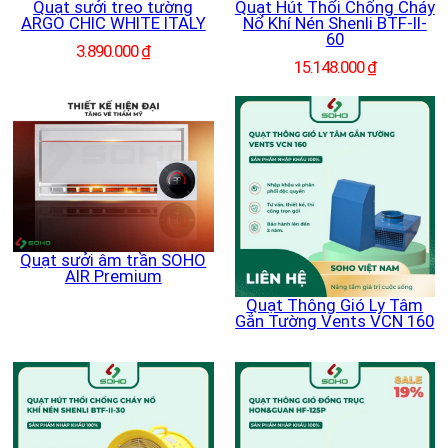
Quạt sưởi treo tường
Quạt Hút Thổi Chống Cháy
ARGO CHIC WHITE ITALY
Nổ Khí Nén Shenli BTF-II-
60
3.890.000
₫
15.148.000
₫
Quạt sưởi âm trần SOHO
AIR Premium
Quạt Thông Gió Ly Tâm
Gắn Tường Vents VCN 160