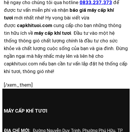
hệ ngay cho chúng tôi qua hotline
0833.237.373
để
được tư vấn miễn phí và nhận
báo giá máy cấp khí
tươi
mới nhất nhé! Hy vọng bài viết vừa
được
capkhituoi.com
cung cấp cho bạn những thông
tin hữu ích về
máy cấp khí tươi
. Đầu tư vào một hệ
thống thông gió chất lượng chính là đầu tư cho sức
khỏe và chất lượng cuộc sống của bạn và gia đình. Đừng
ngần ngại mà hãy nhấc máy lên và liên hệ cho
capkhituoi.com nếu bạn cần tư vấn lắp đặt hệ thống cấp
khí tươi, thông gió nhé!
[/xem_them]
MÁY CẤP KHÍ TƯƠI
ĐỊA CHỈ MỚI:
Đường Nguyễn Duy Trinh, Phường Phú Hữu, TP.