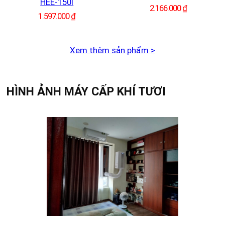
HEE-150I
2.166.000
₫
1.597.000
₫
Xem thêm sản phẩm >
HÌNH ẢNH MÁY CẤP KHÍ TƯƠI