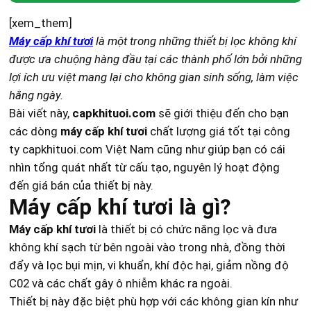
Nếu dùng máy có chức năng hồi nhiệt, năng lượng
Căn hộ nhỏ / phòng ngủ: chọn máy dân dụng
thất thoát còn giảm thêm 30–40%.
[xem_them]
Vệ sinh màng lọc định kỳ 1–2 tháng/lần (tùy
mini hoặc âm trần.
Máy cấp khí tươi
là một trong những thiết bị lọc không khí
môi trường).
được ưa chuộng hàng đầu tại các thành phố lớn bởi những
Văn phòng / nhà hàng: dùng máy hồi nhiệt HRV
Thay lõi lọc HEPA sau 6–12 tháng để duy trì
lợi ích ưu việt mang lại cho không gian sinh sống, làm việc
hoặc ERV.
hiệu quả lọc khí.
hằng ngày.
Nhà xưởng / kho bãi: cần hệ thống cấp khí
Bài viết này,
capkhituoi.com
sẽ giới thiệu đến cho bạn
Kiểm tra quạt, ống dẫn, van gió định kỳ để
công nghiệp công suất lớn.
các dòng
máy cấp khí tươi
chất lượng giá tốt tại công
đảm bảo lưu lượng khí ổn định.
Nên ưu tiên thương hiệu có bộ lọc HEPA, cảm
ty capkhituoi.com Việt Nam cũng như giúp bạn có cái
Việc bảo trì đúng cách giúp máy hoạt động
biến CO₂ và tiết kiệm năng lượng.
nhìn tổng quát nhất từ cấu tạo, nguyên lý hoạt động
êm, bền và tiết kiệm điện hơn.
đến giá bán của thiết bị này.
Máy cấp khí tươi là gì?
Máy cấp khí tươi
là thiết bị có chức năng lọc và đưa
không khí sạch từ bên ngoài vào trong nhà, đồng thời
đẩy và lọc bụi mịn, vi khuẩn, khí độc hại, giảm nồng độ
C02 và các chất gây ô nhiễm khác ra ngoài.
Thiết bị này đặc biệt phù hợp với các không gian kín như