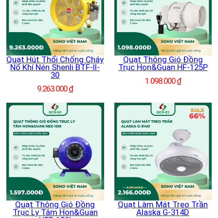
Quạt Hút Thổi Chống Cháy
Quạt Thông Gió Đồng
Nổ Khí Nén Shenli BTF-II-
Trục Hon&Guan HF-125P
30
1.098.000
₫
9.263.000
₫
Quạt Thông Gió Đồng
Quạt Làm Mát Treo Trần
Trục Ly Tâm Hon&Guan
Alaska G-314D